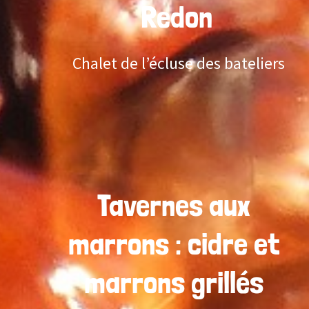
Redon
Chalet de l’écluse des bateliers
Tavernes aux
marrons : cidre et
marrons grillés