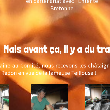
en partenariat avec l'Entente
Bretonne
Mais avant ça, il y a du trava
e au Comité, nous recevons les châtaignes
don en vue de la fameuse Teillouse !