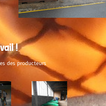
il !
 des producteurs