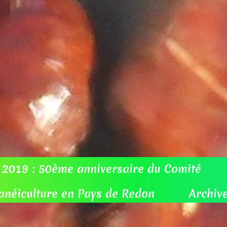
19 : 50ème anniversaire du Comité
T
éiculture en Pays de Redon
Archives